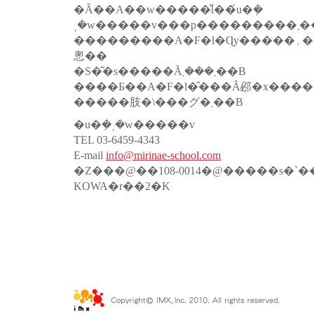
�Ȃ��A��w�����̋Ɩ��́u�݂�
ˌ�w����
���������A�F�l�Ɋy�����؍�����w��ł���������
悤��
�S�͂�s�����Ă܂���܂��B
����Ƃ��A�F�l�̂���Ȃ邲�x��������܂
�����肢�\���グ�܂��B
�u�݂�ˌ�w�����v
TEL 03-6459-4343
E-mail
info@mirinae-school.com
�Z���@��108-0014�@�����s�`���
KOWA�r��2�K